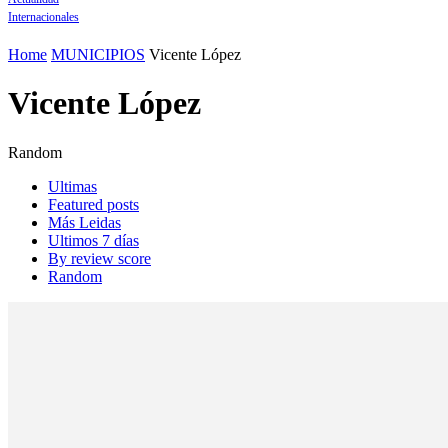
Internacionales
Home
MUNICIPIOS
Vicente López
Vicente López
Random
Ultimas
Featured posts
Más Leidas
Ultimos 7 días
By review score
Random