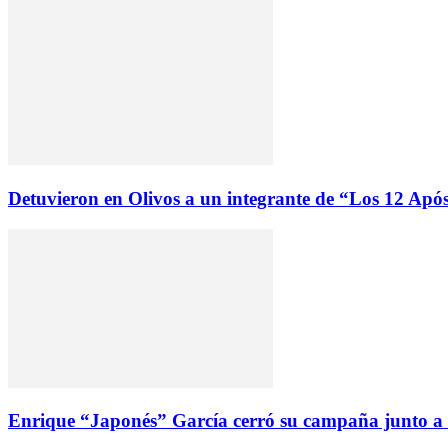
Detuvieron en Olivos a un integrante de “Los 12 Após
Enrique “Japonés” García cerró su campaña junto a