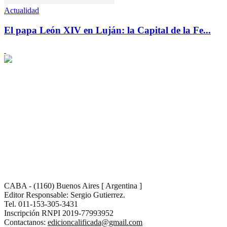
Actualidad
El papa León XIV en Luján: la Capital de la Fe...
CABA - (1160) Buenos Aires [ Argentina ]
Editor Responsable: Sergio Gutierrez.
Tel. 011-153-305-3431
Inscripción RNPI 2019-77993952
Contactanos:
edicioncalificada@gmail.com