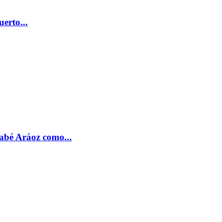
erto...
nabé Aráoz como...