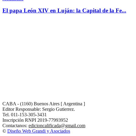
El papa León XIV en Luján: la Capital de la Fe...
CABA - (1160) Buenos Aires [ Argentina ]
Editor Responsable: Sergio Gutierrez.
Tel. 011-153-305-3431
Inscripción RNPI 2019-77993952
Contactanos:
edicioncalificada@gmail.com
©
Diseño Web Grandi y Asociados