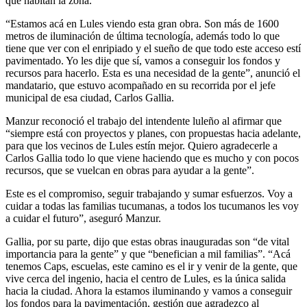
que habitan la zona.
“Estamos acá en Lules viendo esta gran obra. Son más de 1600
metros de iluminación de última tecnología, además todo lo que
tiene que ver con el enripiado y el sueño de que todo este acceso estí
pavimentado. Yo les dije que sí, vamos a conseguir los fondos y
recursos para hacerlo. Esta es una necesidad de la gente”, anunció el
mandatario, que estuvo acompañado en su recorrida por el jefe
municipal de esa ciudad, Carlos Gallia.
Manzur reconoció el trabajo del intendente luleño al afirmar que
“siempre está con proyectos y planes, con propuestas hacia adelante,
para que los vecinos de Lules estín mejor. Quiero agradecerle a
Carlos Gallia todo lo que viene haciendo que es mucho y con pocos
recursos, que se vuelcan en obras para ayudar a la gente”.
Este es el compromiso, seguir trabajando y sumar esfuerzos. Voy a
cuidar a todas las familias tucumanas, a todos los tucumanos les voy
a cuidar el futuro”, aseguró Manzur.
Gallia, por su parte, dijo que estas obras inauguradas son “de vital
importancia para la gente” y que “benefician a mil familias”. “Acá
tenemos Caps, escuelas, este camino es el ir y venir de la gente, que
vive cerca del ingenio, hacia el centro de Lules, es la única salida
hacia la ciudad. Ahora la estamos iluminando y vamos a conseguir
los fondos para la pavimentación, gestión que agradezco al