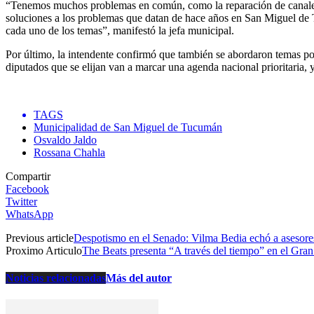
“Tenemos muchos problemas en común, como la reparación de canales, 
soluciones a los problemas que datan de hace años en San Miguel de 
cada uno de los temas”, manifestó la jefa municipal.
Por último, la intendente confirmó que también se abordaron temas po
diputados que se elijan van a marcar una agenda nacional prioritaria, 
TAGS
Municipalidad de San Miguel de Tucumán
Osvaldo Jaldo
Rossana Chahla
Compartir
Facebook
Twitter
WhatsApp
Previous article
Despotismo en el Senado: Vilma Bedia echó a asesores 
Proximo Articulo
The Beats presenta “A través del tiempo” en el Gra
Noticias relacionadas
Más del autor