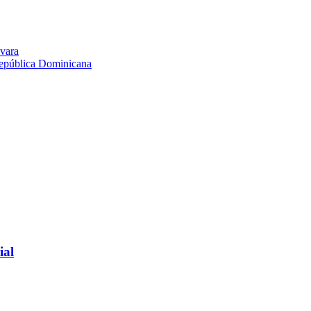
evara
República Dominicana
ial