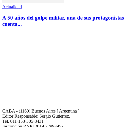
Actualidad
A 50 años del golpe militar, una de sus protagonistas
cuenta...
CABA - (1160) Buenos Aires [ Argentina ]
Editor Responsable: Sergio Gutierrez.
Tel. 011-153-305-3431
Inscripción RNPI 2019-77993952