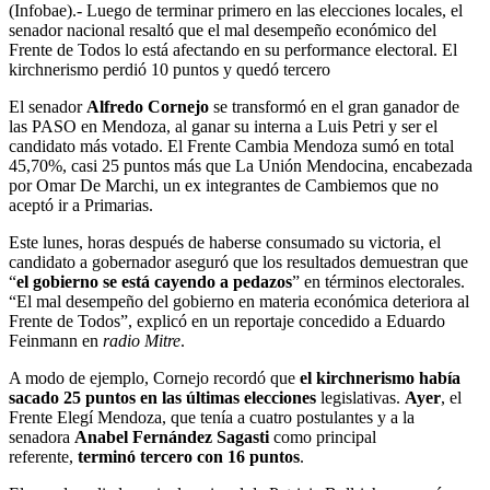
(Infobae).- Luego de terminar primero en las elecciones locales, el
senador nacional resaltó que el mal desempeño económico del
Frente de Todos lo está afectando en su performance electoral. El
kirchnerismo perdió 10 puntos y quedó tercero
El senador
Alfredo Cornejo
se transformó en el gran ganador de
las PASO en Mendoza, al ganar su interna a Luis Petri y ser el
candidato más votado. El Frente Cambia Mendoza sumó en total
45,70%, casi 25 puntos más que La Unión Mendocina, encabezada
por Omar De Marchi, un ex integrantes de Cambiemos que no
aceptó ir a Primarias.
Este lunes, horas después de haberse consumado su victoria, el
candidato a gobernador aseguró que los resultados demuestran que
“
el gobierno se está cayendo a pedazos
” en términos electorales.
“El mal desempeño del gobierno en materia económica deteriora al
Frente de Todos”, explicó en un reportaje concedido a Eduardo
Feinmann en
radio Mitre
.
A modo de ejemplo, Cornejo recordó que
el kirchnerismo había
sacado 25 puntos en las últimas elecciones
legislativas.
Ayer
, el
Frente Elegí Mendoza, que tenía a cuatro postulantes y a la
senadora
Anabel Fernández Sagasti
como principal
referente,
terminó tercero con 16 puntos
.