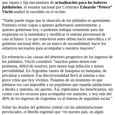
que repara y fija mecanismos de
actualización para los haberes
jubilatorios
, el senador nacional por Corrientes
Eduardo “Peteco”
Vischi
analizó lo sucedido en el recinto.
“Nadie puede negar que la situación de los jubilados es apremiante.
Podemos echar culpas a quienes gobernaron anteriormente, a
quienes gobiernan hoy, o podemos trabajar seriamente para dar
respuestas en la inmediatez y modificar el sistema previsional de
cara al futuro. Los que estuvieron antes deben hacer autocrítica y el
gobierno nacional debe, en un marco de razonabilidad, hacer los
esfuerzos necesarios para acompañar a nuestros mayores”.
En referencia a las causas del deterioro progresivo de los ingresos de
los jubilados, Vischi consideró: “muchos países tienen este
problema, difícil de resolver, pero tienen baja inflación y tienen
previsibilidad. En Argentina vamos de banquina en banquina, de
privatizar a estatizar. Esa discrecionalidad llevó al sistema a una
grave crisis que hoy vivimos. Pasamos de un momento en que
jubilarse era casi imposible a un populismo que repartía jubilaciones
a diestra y siniestra, sin aportes. Así, triplicamos los beneficiarios, sin
contar con los recursos para acompañar ese aumento, y hoy más del
40% de los ingresos de Argentina va al sistema de seguridad social.”
Sobre las deudas del gobierno central con las administraciones
provinciales, el libreño esgrimió que “en nuestro país, en algún